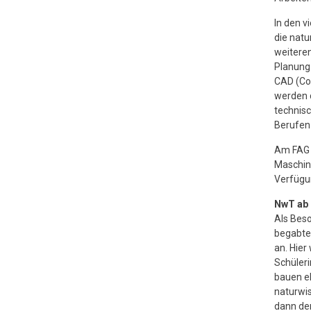
In den v
die natu
weiteren
Planung
CAD (Co
werden d
technisc
Berufen 
Am FAG s
Maschin
Verfügu
NwT ab 
Als Beso
begabte 
an. Hier
Schüleri
bauen el
naturwis
dann der