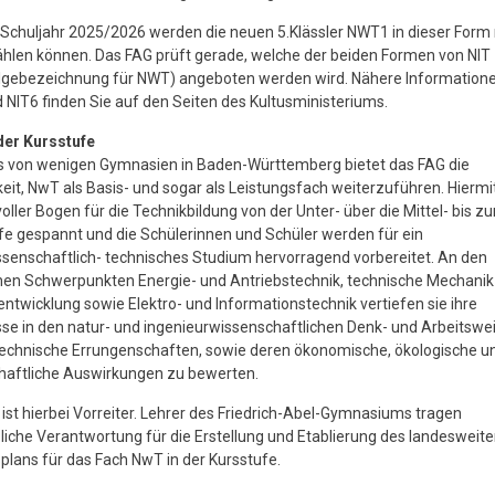
chuljahr 2025/2026 werden die neuen 5.Klässler NWT1 in dieser Form 
hlen können. Das FAG prüft gerade, welche der beiden Formen von NIT
lgebezeichnung für NWT) angeboten werden wird. Nähere Information
 NIT6 finden Sie auf den Seiten des Kultusministeriums.
der Kursstufe
es von wenigen Gymnasien in Baden-Württemberg bietet das FAG die
eit, NwT als Basis- und sogar als Leistungsfach weiterzuführen. Hiermi
voller Bogen für die Technikbildung von der Unter- über die Mittel- bis zu
e gespannt und die Schülerinnen und Schüler werden für ein
senschaftlich- technisches Studium hervorragend vorbereitet. An den
chen Schwerpunkten Energie- und Antriebstechnik, technische Mechanik
ntwicklung sowie Elektro- und Informationstechnik vertiefen sie ihre
se in den natur- und ingenieurwissenschaftlichen Denk- und Arbeitswe
technische Errungenschaften, sowie deren ökonomische, ökologische u
haftliche Auswirkungen zu bewerten.
ist hierbei Vorreiter. Lehrer des Friedrich-Abel-Gymnasiums tragen
che Verantwortung für die Erstellung und Etablierung des landesweite
plans für das Fach NwT in der Kursstufe.