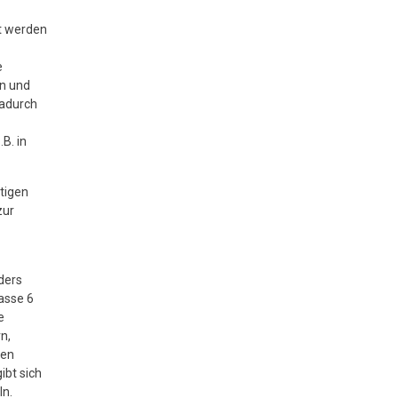
it werden
e
n und
Dadurch
B. in
tigen
zur
ders
asse 6
e
n,
gen
ibt sich
ln.