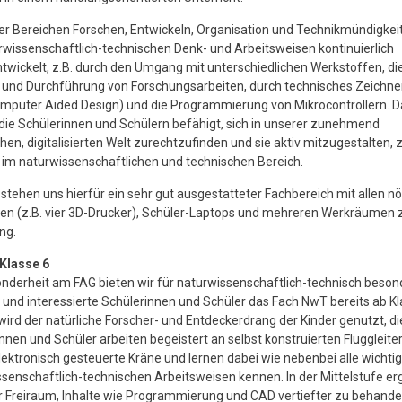
ier Bereichen Forschen, Entwickeln, Organisation und Technikmündigke
rwissenschaftlich-technischen Denk- und Arbeitsweisen kontinuierlich
twickelt, z.B. durch den Umgang mit unterschiedlichen Werkstoffen, di
 und Durchführung von Forschungsarbeiten, durch technisches Zeichne
mputer Aided Design) und die Programmierung von Mikrocontrollern. 
ie Schülerinnen und Schülern befähigt, sich in unserer zunehmend
hen, digitalisierten Welt zurechtzufinden und sie aktiv mitzugestalten, z.
im naturwissenschaftlichen und technischen Bereich.
tehen uns hierfür ein sehr gut ausgestatteter Fachbereich mit allen nö
en (z.B. vier 3D-Drucker), Schüler-Laptops und mehreren Werkräumen 
ng.
Klasse 6
nderheit am FAG bieten wir für naturwissenschaftlich-technisch beson
und interessierte Schülerinnen und Schüler das Fach NwT bereits ab Kl
 wird der natürliche Forscher- und Entdeckerdrang der Kinder genutzt, di
nnen und Schüler arbeiten begeistert an selbst konstruierten Fluggleiter
ektronisch gesteuerte Kräne und lernen dabei wie nebenbei alle wichti
senschaftlich-technischen Arbeitsweisen kennen. In der Mittelstufe erg
 Freiraum, Inhalte wie Programmierung und CAD vertiefter zu behande