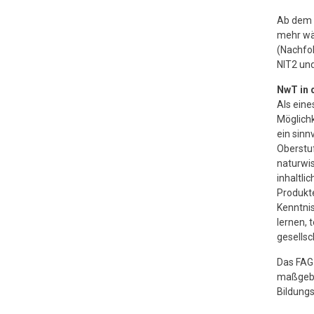
Ab dem S
mehr wä
(Nachfo
NIT2 und
NwT in 
Als ein
Möglichk
ein sinn
Oberstuf
naturwis
inhaltli
Produkte
Kenntnis
lernen, 
gesellsc
Das FAG 
maßgebli
Bildungs