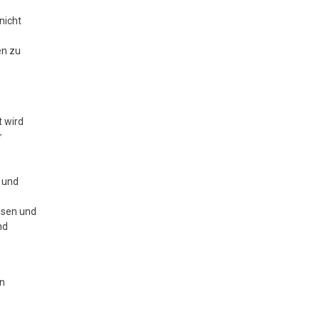
nicht
en zu
t wird
r
 und
isen und
nd
n