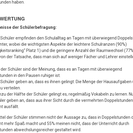
tunden haben.
SWERTUNG
bnisse der Schülerbefragung:
 Schüler empfinden den Schulalltag an Tagen mit überwiegend Doppel
ter, wobei die wichtigsten Aspekte der leichtere Schulranzen (90%)
gkeitsranking“ Platz 1) und die geringere Anzahl der Raumwechsel (77%)
von der Tatsache, dass man sich auf weniger Fächer und Lehrer einstel
der Schüler sind der Meinung, dass es an Tagen mit überwiegend
unden in den Pausen ruhiger ist.
Schüler geben an, dass es ihnen gelingt. Die Menge der Hausaufgaben 
 verteilen.
zu der Hälfte der Schüler gelingt es, regelmäßig Vokabeln zu lernen. N
ler geben an, dass aus ihrer Sicht durch die vermehrten Doppelstunde
t ausfällt.
ttel der Schüler stimmen nicht der Aussage zu, dass in Doppelstunden 
ht mehr Spaß macht und 55% meinen nicht, dass der Unterricht durch
unden abwechslungsreicher gestaltet wird.