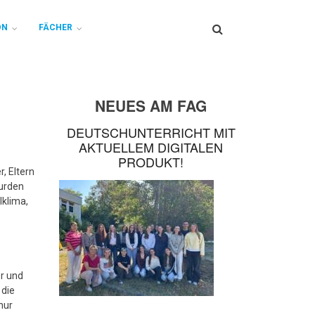
Search
ON
FÄCHER
NEUES AM FAG
DEUTSCHUNTERRICHT MIT
AKTUELLEM DIGITALEN
PRODUKT!
, Eltern
wurden
lklima,
r und
 die
nur