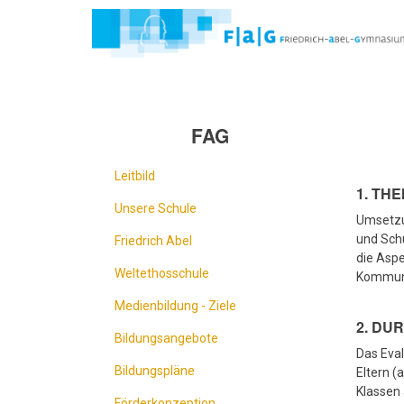
Direkt
zum
Inhalt
FAG
Leitbild
1. TH
Unsere Schule
Umsetzun
und Schü
Friedrich Abel
die Aspe
Weltethosschule
Kommuni
Medienbildung - Ziele
2. DU
Bildungsangebote
Das Eval
Bildungspläne
Eltern (
Klassen 
Förderkonzeption