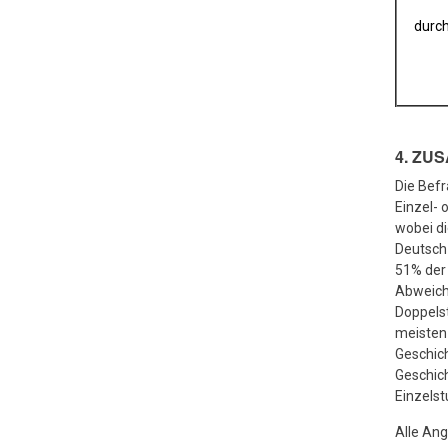
durch
4. ZU
Die Bef
Einzel-
wobei di
Deutsch 
51% der 
Abweichu
Doppelst
meisten 
Geschic
Geschic
Einzelst
Alle Ang