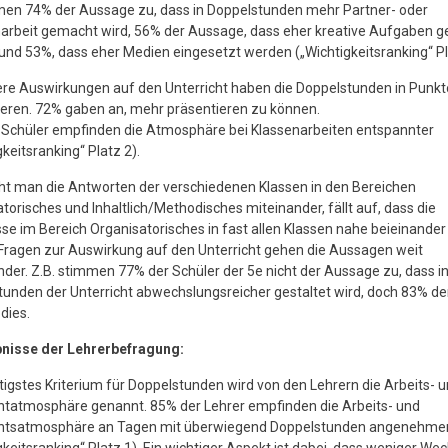
men 74% der Aussage zu, dass in Doppelstunden mehr Partner- oder
arbeit gemacht wird, 56% der Aussage, dass eher kreative Aufgaben 
nd 53%, dass eher Medien eingesetzt werden („Wichtigkeitsranking“ Pl
re Auswirkungen auf den Unterricht haben die Doppelstunden in Punkt
eren. 72% gaben an, mehr präsentieren zu können.
 Schüler empfinden die Atmosphäre bei Klassenarbeiten entspannter
gkeitsranking“ Platz 2).
ht man die Antworten der verschiedenen Klassen in den Bereichen
torisches und Inhaltlich/Methodisches miteinander, fällt auf, dass die
se im Bereich Organisatorisches in fast allen Klassen nahe beieinander 
Fragen zur Auswirkung auf den Unterricht gehen die Aussagen weit
der. Z.B. stimmen 77% der Schüler der 5e nicht der Aussage zu, dass i
unden der Unterricht abwechslungsreicher gestaltet wird, doch 83% de
dies.
bnisse der Lehrerbefragung:
tigstes Kriterium für Doppelstunden wird von den Lehrern die Arbeits- 
htatmosphäre genannt. 85% der Lehrer empfinden die Arbeits- und
chtsatmosphäre an Tagen mit überwiegend Doppelstunden angenehme