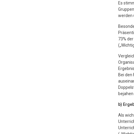
Es stim
Gruppen
werden u
Besonde
Präsenti
73% der
(„Wichti
Vergleic
Organisa
Ergebnis
Bei den 
auseinan
Doppelst
bejahen 
b) Erge
Als wich
Unterric
Unterri