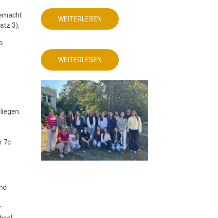
gemacht
WEITERLESEN
ÜBER
atz 3).
DEUTSCHUNTERRICHT
MIT
AKTUELLEM
o
DIGITALEN
PRODUKT!
WEITERLESEN
ÜBER
DEUTSCHUNTERRICHT
MIT
AKTUELLEM
DIGITALEN
PRODUKT!
liegen.
n
r 7c
und
r