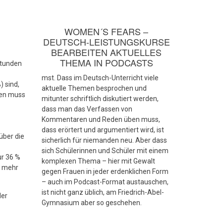
WOMEN´S FEARS –
DEUTSCH-LEISTUNGSKURSE
BEARBEITEN AKTUELLES
THEMA IN PODCASTS
stunden
mst. Dass im Deutsch-Unterricht viele
 sind,
aktuelle Themen besprochen und
len muss
mitunter schriftlich diskutiert werden,
dass man das Verfassen von
Kommentaren und Reden üben muss,
dass erörtert und argumentiert wird, ist
über die
sicherlich für niemanden neu. Aber dass
sich Schülerinnen und Schüler mit einem
ur 36 %
komplexen Thema – hier mit Gewalt
n mehr
gegen Frauen in jeder erdenklichen Form
– auch im Podcast-Format austauschen,
ist nicht ganz üblich, am Friedrich-Abel-
der
Gymnasium aber so geschehen.