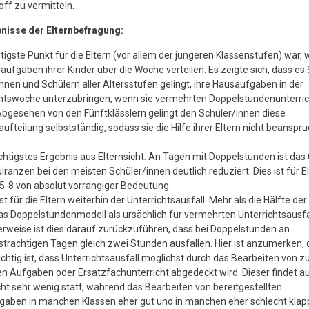
ff zu vermitteln.
bnisse der Elternbefragung:
tigste Punkt für die Eltern (vor allem der jüngeren Klassenstufen) war, w
aufgaben ihrer Kinder über die Woche verteilen. Es zeigte sich, dass es
nnen und Schülern aller Altersstufen gelingt, ihre Hausaufgaben in der
chtswoche unterzubringen, wenn sie vermehrten Doppelstundenunterric
bgesehen von den Fünftklässlern gelingt den Schüler/innen diese
fteilung selbstständig, sodass sie die Hilfe ihrer Eltern nicht beanspr
.
htigstes Ergebnis aus Elternsicht: An Tagen mit Doppelstunden ist das
lranzen bei den meisten Schüler/innen deutlich reduziert. Dies ist für El
5-8 von absolut vorrangiger Bedeutung.
st für die Eltern weiterhin der Unterrichtsausfall. Mehr als die Hälfte der
s Doppelstundenmodell als ursächlich für vermehrten Unterrichtsausfal
rweise ist dies darauf zurückzuführen, dass bei Doppelstunden an
strächtigen Tagen gleich zwei Stunden ausfallen. Hier ist anzumerken,
ichtig ist, dass Unterrichtsausfall möglichst durch das Bearbeiten von 
n Aufgaben oder Ersatzfachunterricht abgedeckt wird. Dieser findet a
cht sehr wenig statt, während das Bearbeiten von bereitgestellten
gaben in manchen Klassen eher gut und in manchen eher schlecht klap