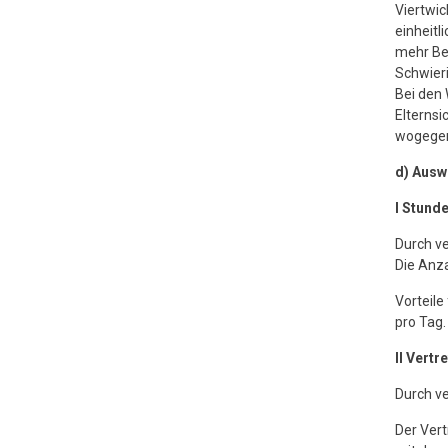
Viertwic
einheitl
mehr Be
Schwieri
Bei den 
Elternsi
wogegen
d) Ausw
I Stund
Durch ve
Die Anza
Vorteile
pro Tag.
II Vert
Durch v
Der Ver