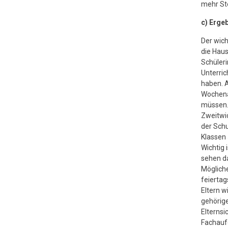
mehr Sto
c) Erge
Der wich
die Haus
Schüleri
Unterri
haben. A
Wochenau
müssen
Zweitwic
der Schu
Klassen 
Wichtig i
sehen da
Mögliche
feiertag
Eltern w
gehörige
Elternsi
Fachauf