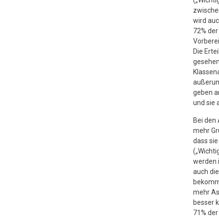
(„Wichti
zwischen
wird au
72% der 
Vorbere
Die Erte
gesehen 
Klassena
außerunt
geben an
und sie 
Bei den 
mehr Gr
dass si
(„Wichti
werden 
auch die
bekomme
mehr Asp
besser k
71% der 