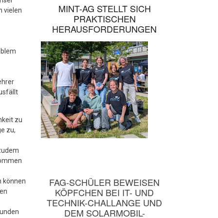
hsel
MINT-AG STELLT SICH
 vielen
PRAKTISCHEN
HERAUSFORDERUNGEN
oblem
ehrer
sfällt
hkeit zu
e zu,
n
 zudem
ekommen
FAG-SCHÜLER BEWEISEN
n können
KÖPFCHEN BEI IT- UND
sen
TECHNIK-CHALLANGE UND
DEM SOLARMOBIL-
tunden