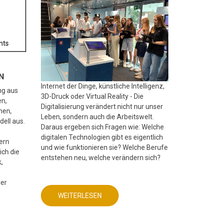
hts
N
Internet der Dinge, künstliche Intelligenz,
ng aus
3D-Druck oder Virtual Reality - Die
en,
Digitalisierung verändert nicht nur unser
hen,
Leben, sondern auch die Arbeitswelt.
ell aus.
Daraus ergeben sich Fragen wie: Welche
digitalen Technologien gibt es eigentlich
ern
und wie funktionieren sie? Welche Berufe
ch die
entstehen neu, welche verändern sich?
,
er
WEITERLESEN
ÜBER
MINT
FREUNDLICHE
SCHULE