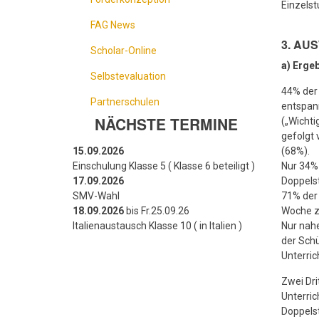
Einzels
FAG News
3. AU
Scholar-Online
a) Erge
Selbstevaluation
44% der
Partnerschulen
entspann
NÄCHSTE TERMINE
(„Wichti
gefolgt 
15.09.2026
(68%).
Einschulung Klasse 5 ( Klasse 6 beteiligt )
Nur 34% 
17.09.2026
Doppelst
SMV-Wahl
71% der 
18.09.2026
bis Fr.25.09.26
Woche zu
Italienaustausch Klasse 10 ( in Italien )
Nur nahe
der Schü
Unterrich
Zwei Dri
Unterric
Doppelst