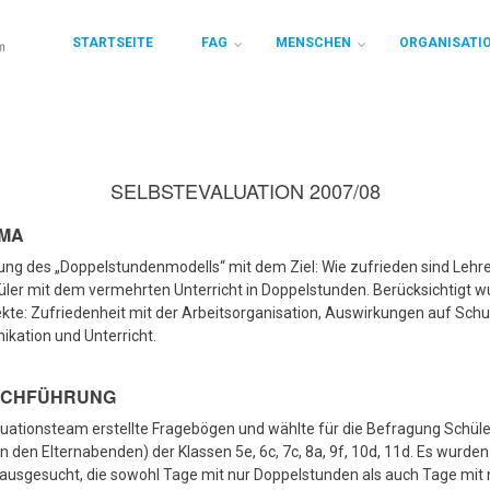
STARTSEITE
FAG
MENSCHEN
ORGANISATI
SELBSTEVALUATION 2007/08
EMA
g des „Doppelstundenmodells“ mit dem Ziel: Wie zufrieden sind Lehrer
ler mit dem vermehrten Unterricht in Doppelstunden. Berücksichtigt 
kte: Zufriedenheit mit der Arbeitsorganisation, Auswirkungen auf Schu
kation und Unterricht.
RCHFÜHRUNG
uationsteam erstellte Fragebögen und wählte für die Befragung Schüle
an den Elternabenden) der Klassen 5e, 6c, 7c, 8a, 9f, 10d, 11d. Es wurden
ausgesucht, die sowohl Tage mit nur Doppelstunden als auch Tage mit 