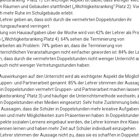
gkeitsranking“ Platz 1). Ein wichtiger Aspekt ist dabei, dass weniger Wec
 Räumen und Gebäuden stattfindet („Wichtigkeitsranking“ Platz 2). Von
ch mehr Ruhe im Schulgebäude erlebt.
Lehrer geben an, dass sich durch die vermehrten Doppelstunden ihr
itungsaufwand verringert.
ilung von Hausaufgaben über die Woche wird von 42% der Lehrer als Pr
(„Wichtigkeitsranking Platz 4). 64% sehen die Terminierung von
rbeiten als Problem. 74% geben an, dass die Terminierung von
errichtlichen Veranstaltungen nicht einfacher geworden ist. 84% der L
, dass durch die vermehrten Doppelstunden nicht weniger Unterricht au
auch nicht weniger Vertretungsstunden haben.
Auswirkungen auf den Unterricht wird als wichtigster Aspekt die Möglic
uppen- und Partnerarbeit genannt. 85% der Lehrer stimmen der Aussag
e in Doppelstunden vermehrt Gruppen- und Partnerarbeit machen lasse
gkeitsranking“ Platz 3) und häufiger die Unterrichtsmethode wechseln;
in Doppelstunden eher Medien eingesetzt. Sehr hohe Zustimmung b
 Aussagen, dass die Schüler in Doppelstunden mehr kreative Aufgaben
n und mehr Möglichkeiten zum Präsentieren haben. In Doppelstunde
ekte sozialen Lernens eingebaut werden, die Lehrer können ihre Klas
ennen lernen und haben mehr Zeit auf Schüler individuell einzugehen.
Lehrer stimmen der Aussage nicht zu, dass sie es schaffen in Doppels