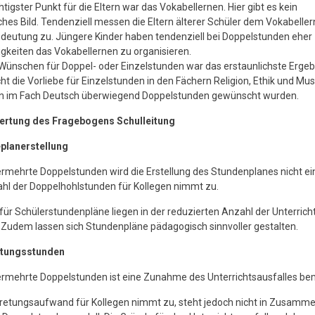
htigster Punkt für die Eltern war das Vokabellernen. Hier gibt es kein
iches Bild. Tendenziell messen die Eltern älterer Schüler dem Vokabelle
deutung zu. Jüngere Kinder haben tendenziell bei Doppelstunden eher
gkeiten das Vokabellernen zu organisieren.
Wünschen für Doppel- oder Einzelstunden war das erstaunlichste Ergeb
cht die Vorliebe für Einzelstunden in den Fächern Religion, Ethik und Mus
 im Fach Deutsch überwiegend Doppelstunden gewünscht wurden.
ertung des Fragebogens Schulleitung
eplanerstellung
rmehrte Doppelstunden wird die Erstellung des Stundenplanes nicht ei
hl der Doppelhohlstunden für Kollegen nimmt zu.
 für Schülerstundenpläne liegen in der reduzierten Anzahl der Unterrich
 Zudem lassen sich Stundenpläne pädagogisch sinnvoller gestalten.
retungsstunden
ermehrte Doppelstunden ist eine Zunahme des Unterrichtsausfalles be
tretungsaufwand für Kollegen nimmt zu, steht jedoch nicht in Zusamm