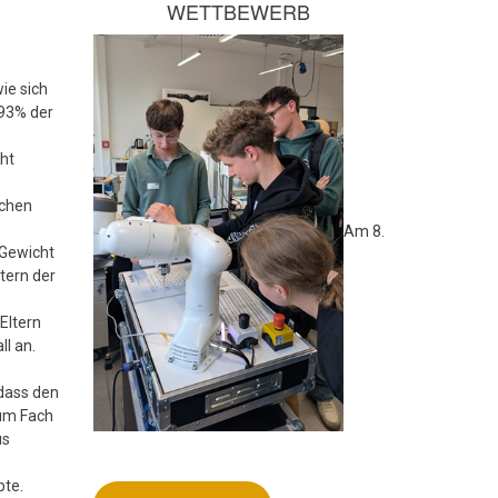
WETTBEWERB
ie sich
 93% der
ht
uchen
Am 8.
 Gewicht
tern der
 Eltern
l an.
 dass den
zum Fach
us
pte.