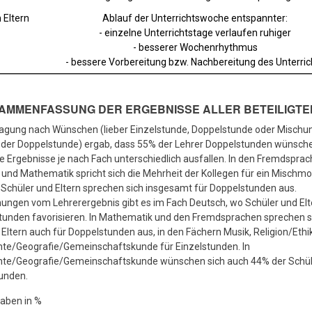
 Eltern
Ablauf der Unterrichtswoche entspannter:
- einzelne Unterrichtstage verlaufen ruhiger
- besserer Wochenrhythmus
- bessere Vorbereitung bzw. Nachbereitung des Unterric
SAMMENFASSUNG DER ERGEBNISSE ALLER BETEILIGTE
ragung nach Wünschen (lieber Einzelstunde, Doppelstunde oder Mischu
 oder Doppelstunde) ergab, dass 55% der Lehrer Doppelstunden wünsch
e Ergebnisse je nach Fach unterschiedlich ausfallen. In den Fremdsprac
und Mathematik spricht sich die Mehrheit der Kollegen für ein Mischmod
Schüler und Eltern sprechen sich insgesamt für Doppelstunden aus.
ngen vom Lehrerergebnis gibt es im Fach Deutsch, wo Schüler und Elt
unden favorisieren. In Mathematik und den Fremdsprachen sprechen si
Eltern auch für Doppelstunden aus, in den Fächern Musik, Religion/Ethik
hte/Geografie/Gemeinschaftskunde für Einzelstunden. In
hte/Geografie/Gemeinschaftskunde wünschen sich auch 44% der Schül
unden.
aben in %