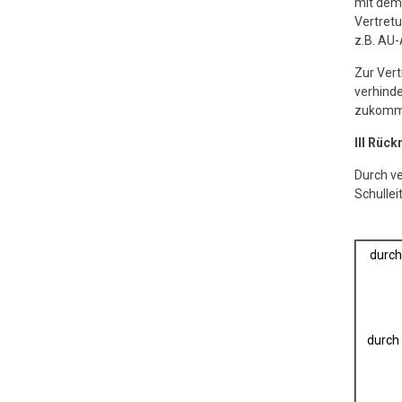
mit dem 
Vertretu
z.B. AU-A
Zur Vert
verhinde
zukomme
III Rüc
Durch v
Schullei
durch
durch