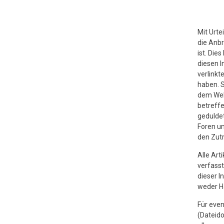
Mit Urte
die Anbr
ist. Die
diesen I
verlinkt
haben. S
dem Webm
betreffe
geduldet
Foren u
den Zutr
Alle Art
verfasst
dieser I
weder Ha
Für even
(Dateido