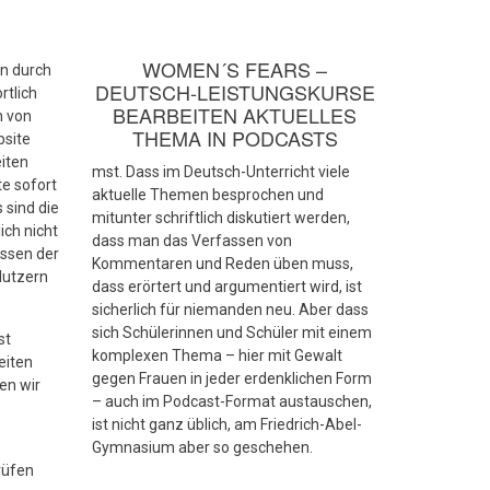
WOMEN´S FEARS –
an durch
DEUTSCH-LEISTUNGSKURSE
rtlich
BEARBEITEN AKTUELLES
h von
THEMA IN PODCASTS
bsite
eiten
mst. Dass im Deutsch-Unterricht viele
te sofort
aktuelle Themen besprochen und
 sind die
mitunter schriftlich diskutiert werden,
ich nicht
dass man das Verfassen von
essen der
Kommentaren und Reden üben muss,
Nutzern
dass erörtert und argumentiert wird, ist
sicherlich für niemanden neu. Aber dass
sich Schülerinnen und Schüler mit einem
st
komplexen Thema – hier mit Gewalt
eiten
gegen Frauen in jeder erdenklichen Form
en wir
– auch im Podcast-Format austauschen,
ist nicht ganz üblich, am Friedrich-Abel-
Gymnasium aber so geschehen.
rüfen