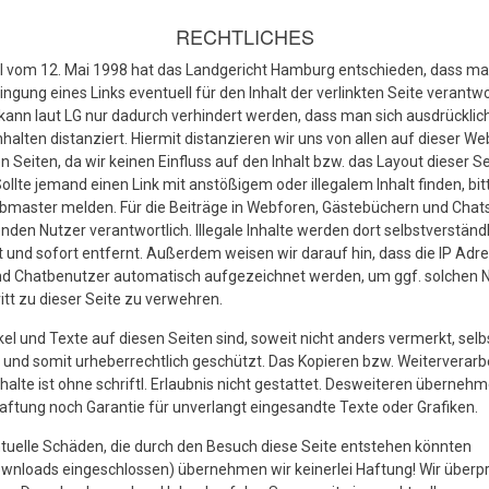
RECHTLICHES
il vom 12. Mai 1998 hat das Landgericht Hamburg entschieden, dass m
ingung eines Links eventuell für den Inhalt der verlinkten Seite verantwo
s kann laut LG nur dadurch verhindert werden, dass man sich ausdrücklic
nhalten distanziert. Hiermit distanzieren wir uns von allen auf dieser We
en Seiten, da wir keinen Einfluss auf den Inhalt bzw. das Layout dieser S
ollte jemand einen Link mit anstößigem oder illegalem Inhalt finden, bit
aster melden. Für die Beiträge in Webforen, Gästebüchern und Chats
nden Nutzer verantwortlich. Illegale Inhalte werden dort selbstverständl
 und sofort entfernt. Außerdem weisen wir darauf hin, dass die IP Adr
nd Chatbenutzer automatisch aufgezeichnet werden, um ggf. solchen 
itt zu dieser Seite zu verwehren.
ikel und Texte auf diesen Seiten sind, soweit nicht anders vermerkt, selb
 und somit urheberrechtlich geschützt. Das Kopieren bzw. Weiterverarb
nhalte ist ohne schriftl. Erlaubnis nicht gestattet. Desweiteren übernehm
ftung noch Garantie für unverlangt eingesandte Texte oder Grafiken.
tuelle Schäden, die durch den Besuch diese Seite entstehen könnten
wnloads eingeschlossen) übernehmen wir keinerlei Haftung! Wir überp