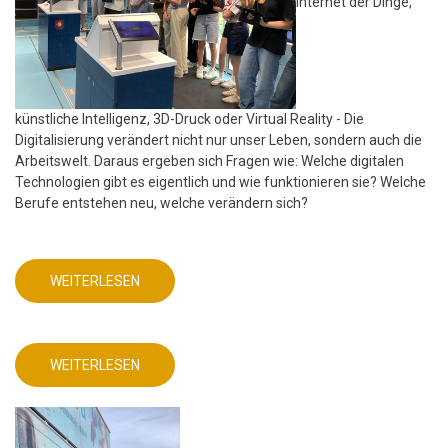
Internet der Dinge,
künstliche Intelligenz, 3D-Druck oder Virtual Reality - Die
Digitalisierung verändert nicht nur unser Leben, sondern auch die
Arbeitswelt. Daraus ergeben sich Fragen wie: Welche digitalen
Technologien gibt es eigentlich und wie funktionieren sie? Welche
Berufe entstehen neu, welche verändern sich?
WEITERLESEN
ÜBER
MINT
FREUNDLICHE
SCHULE
-
FRIEDRICH-
WEITERLESEN
ABEL-
ÜBER
GYMNASIUM
MINT
FREUNDLICHE
SCHULE
-
FRIEDRICH-