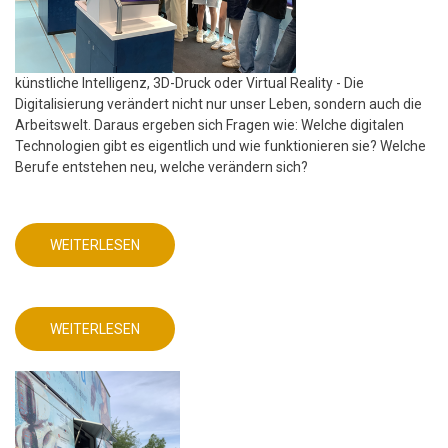
künstliche Intelligenz, 3D-Druck oder Virtual Reality - Die
Digitalisierung verändert nicht nur unser Leben, sondern auch die
Arbeitswelt. Daraus ergeben sich Fragen wie: Welche digitalen
Technologien gibt es eigentlich und wie funktionieren sie? Welche
Berufe entstehen neu, welche verändern sich?
WEITERLESEN
ÜBER
MINT
FREUNDLICHE
SCHULE
-
FRIEDRICH-
WEITERLESEN
ABEL-
ÜBER
GYMNASIUM
MINT
FREUNDLICHE
SCHULE
-
FRIEDRICH-
ABEL-
GYMNASIUM