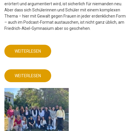
erörtert und argumentiert wird, ist sicherlich für niemanden neu.
Aber dass sich Schülerinnen und Schüler mit einem komplexen
Thema – hier mit Gewalt gegen Frauen in jeder erdenklichen Form
– auch im Podcast-Format austauschen, ist nicht ganz üblich, am
Friedrich-Abel-Gymnasium aber so geschehen.
WEITERLESEN
ÜBER
DEUTSCHUNTERRICHT
MIT
AKTUELLEM
DIGITALEN
PRODUKT!
WEITERLESEN
ÜBER
DEUTSCHUNTERRICHT
MIT
AKTUELLEM
DIGITALEN
PRODUKT!