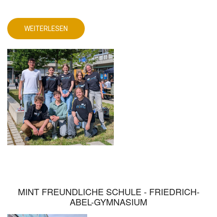
AG
STELLT
SICH
PRAKTISCHEN
WEITERLESEN
HERAUSFORDERUNGEN
ÜBER
MINT-
AG
STELLT
SICH
PRAKTISCHEN
HERAUSFORDERUNGEN
MINT FREUNDLICHE SCHULE - FRIEDRICH-
ABEL-GYMNASIUM