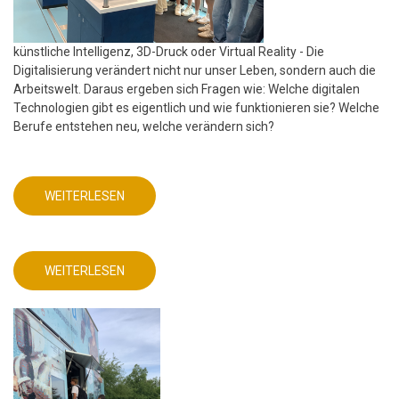
künstliche Intelligenz, 3D-Druck oder Virtual Reality - Die
Digitalisierung verändert nicht nur unser Leben, sondern auch die
Arbeitswelt. Daraus ergeben sich Fragen wie: Welche digitalen
Technologien gibt es eigentlich und wie funktionieren sie? Welche
Berufe entstehen neu, welche verändern sich?
WEITERLESEN
ÜBER
MINT
FREUNDLICHE
SCHULE
-
FRIEDRICH-
WEITERLESEN
ABEL-
ÜBER
GYMNASIUM
MINT
FREUNDLICHE
SCHULE
-
FRIEDRICH-
ABEL-
GYMNASIUM