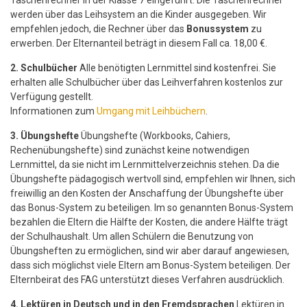
Taschenrechner in der Klasse 7 eingeführt. Die Taschenrechner
werden über das Leihsystem an die Kinder ausgegeben. Wir
empfehlen jedoch, die Rechner über das
Bonussystem
zu
erwerben. Der Elternanteil beträgt in diesem Fall ca. 18,00 €.
2. Schulbücher
Alle benötigten Lernmittel sind kostenfrei. Sie
erhalten alle Schulbücher über das Leihverfahren kostenlos zur
Verfügung gestellt.
Informationen zum
Umgang mit Leihbüchern
.
3. Übungshefte
Übungshefte (Workbooks, Cahiers,
Rechenübungshefte) sind zunächst keine notwendigen
Lernmittel, da sie nicht im Lernmittelverzeichnis stehen. Da die
Übungshefte pädagogisch wertvoll sind, empfehlen wir Ihnen, sich
freiwillig an den Kosten der Anschaffung der Übungshefte über
das Bonus-System zu beteiligen. Im so genannten Bonus-System
bezahlen die Eltern die Hälfte der Kosten, die andere Hälfte trägt
der Schulhaushalt. Um allen Schülern die Benutzung von
Übungsheften zu ermöglichen, sind wir aber darauf angewiesen,
dass sich möglichst viele Eltern am Bonus-System beteiligen. Der
Elternbeirat des FAG unterstützt dieses Verfahren ausdrücklich.
4. Lektüren in Deutsch und in den Fremdsprachen
Lektüren in