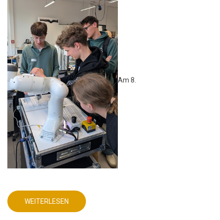
Am 8.
WEITERLESEN
ÜBER
MINT-
AG