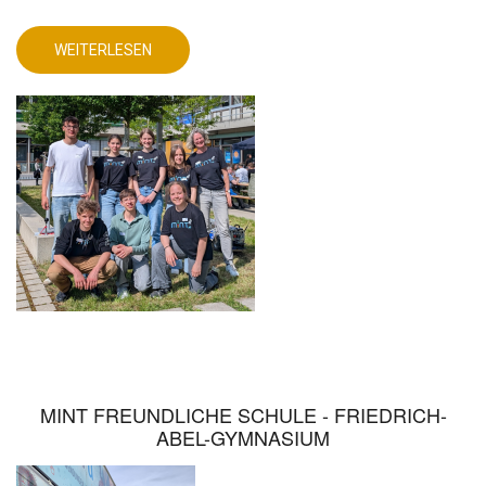
STELLT
SICH
PRAKTISCHEN
WEITERLESEN
HERAUSFORDERUNGEN
ÜBER
MINT-
AG
STELLT
SICH
PRAKTISCHEN
HERAUSFORDERUNGEN
MINT FREUNDLICHE SCHULE - FRIEDRICH-
ABEL-GYMNASIUM