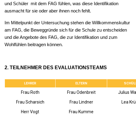
und Schüler mit dem FAG fühlen, was diese Identifikation
ausmacht für sie oder aber ihnen noch fehlt.
Im Mittelpunkt der Untersuchung stehen die Willkommenskultur
am FAG, die Beweggründe sich für die Schule zu entscheiden
und die Angebote des FAG, die zur Identifikation und zum
Wohlfühlen beitragen können.
2. TEILNEHMER DES EVALUATIONSTEAMS
LEHRER
ELTERN
SCHÜL
Frau Roth
Frau Odenbreit
Julius Wa
Frau Scharsich
Frau Lindner
Lea Krü
Herr Vogt
Frau Kumme