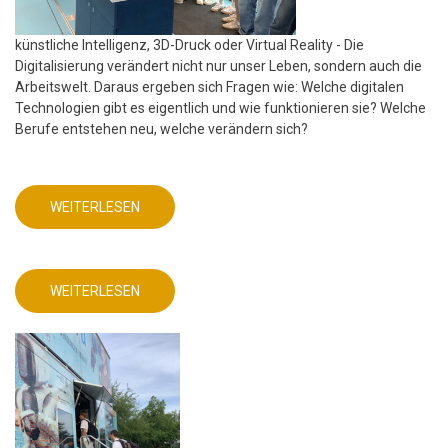
künstliche Intelligenz, 3D-Druck oder Virtual Reality - Die
Digitalisierung verändert nicht nur unser Leben, sondern auch die
Arbeitswelt. Daraus ergeben sich Fragen wie: Welche digitalen
Technologien gibt es eigentlich und wie funktionieren sie? Welche
Berufe entstehen neu, welche verändern sich?
WEITERLESEN
ÜBER
MINT
FREUNDLICHE
SCHULE
-
FRIEDRICH-
WEITERLESEN
ABEL-
ÜBER
GYMNASIUM
MINT
FREUNDLICHE
SCHULE
-
FRIEDRICH-
ABEL-
GYMNASIUM