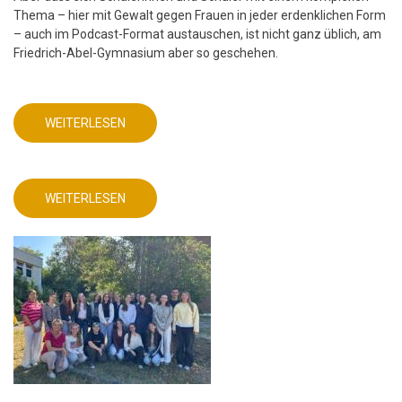
Thema – hier mit Gewalt gegen Frauen in jeder erdenklichen Form
– auch im Podcast-Format austauschen, ist nicht ganz üblich, am
Friedrich-Abel-Gymnasium aber so geschehen.
WEITERLESEN
ÜBER
DEUTSCHUNTERRICHT
MIT
AKTUELLEM
DIGITALEN
PRODUKT!
WEITERLESEN
ÜBER
DEUTSCHUNTERRICHT
MIT
AKTUELLEM
DIGITALEN
PRODUKT!